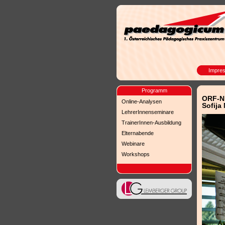
Impre
Programm
ORF-Ni
Online-Analysen
Sofija
LehrerInnenseminare
TrainerInnen-Ausbildung
Elternabende
Webinare
Workshops