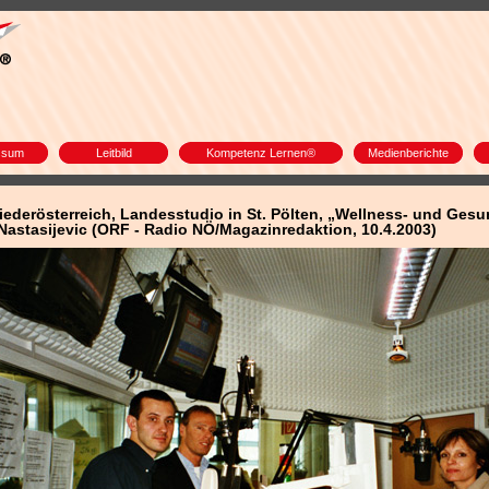
ssum
Leitbild
Kompetenz Lernen®
Medienberichte
ederösterreich, Landesstudio in St. Pölten, „Wellness- und Ges
 Nastasijevic (ORF - Radio NÖ/Magazinredaktion, 10.4.2003)