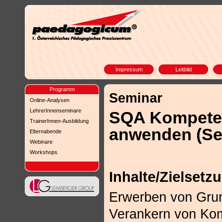
Impressum
Leitbild
Programm
Seminar
Online-Analysen
LehrerInnenseminare
SQA Kompeten
TrainerInnen-Ausbildung
anwenden (Se
Elternabende
Webinare
Workshops
Inhalte/Zielsetz
Erwerben von Grun
Verankern von Ko