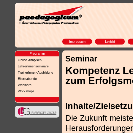
Impressum
Leitbild
Programm
Seminar
Online-Analysen
LehrerInnenseminare
Kompetenz Le
TrainerInnen-Ausbildung
zum Erfolgsmo
Elternabende
Webinare
Workshops
Inhalte/Zielsetz
Die Zukunft meiste
Herausforderungen 